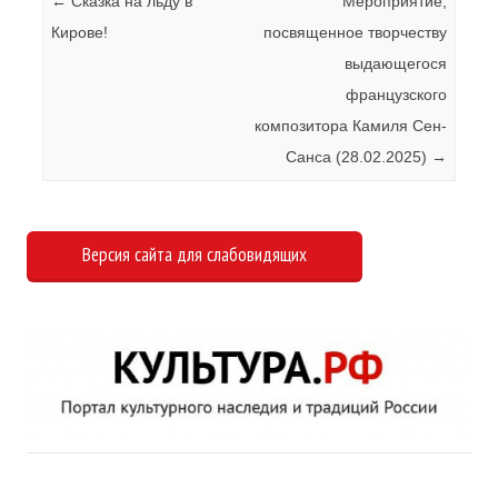
Навигация по записям
←
Сказка на льду в
Мероприятие,
Кирове!
посвященное творчеству
выдающегося
французского
композитора Камиля Сен-
Санса (28.02.2025)
→
Версия сайта для слабовидящих