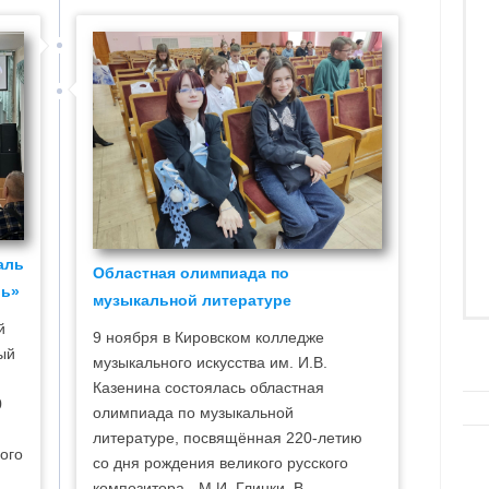
аль
Областная олимпиада по
ль»
музыкальной литературе
й
9 ноября в Кировском колледже
ый
музыкального искусства им. И.В.
Казенина состоялась областная
0
олимпиада по музыкальной
литературе, посвящённая 220-летию
ого
со дня рождения великого русского
композитора - М.И. Глинки. В