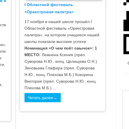
в и
I Областной фестиваль
«Оркестровая палитра»
17 ноября в нашей школе прошёл I
ств
Областной фестиваль «Оркестровая
палитра», на котором учащиеся нашей
школы показали высокие успехи:
ни».
Номинация «О чем поёт смычок»:
1
яли
МЕСТО:
Лежнина Ксения (преп.
х
Суворова Н.Ю., конц. Целищева О.Н.)
ги,
Зиновьева Глафира (преп. Суворова
,
Н.Ю., конц. Плехова М.Б.) Кокорина
Виктория (преп. Суворова Н.Ю., конц.
а,
Плехова М.Б.) ...
Читать далее→