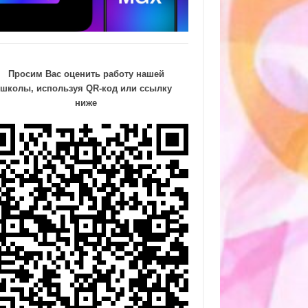
Просим Вас оценить работу нашей
школы, используя QR-код или ссылку
ниже