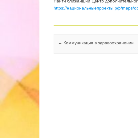
Найти ближайший Центр дополнительног
https://национальныепроекты.рф/maps/ob
Навигация по записям
←
Коммуникация в здравоохранении