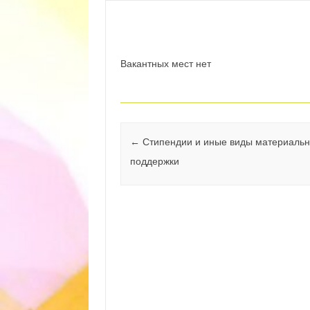
Автор:
|
Вакантных мест нет
Навигация по записям
←
Стипендии и иные виды материаль
поддержки