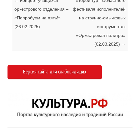
Навигация по записям
←
Концерт учащихся
Второй тур I Областного
оркестрового отделения –
фестиваля исполнителей
«Попробуем на пять!»
на струнно-смычковых
(26.02.2025)
инструментах
«Оркестровая палитра»
(02.03.2025)
→
Версия сайта для слабовидящих