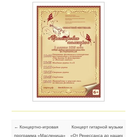
Навигация по записям
←
Концертно-игровая
Концерт гитарной музыки
программа «Масленица»
«От Ренессанса до наших