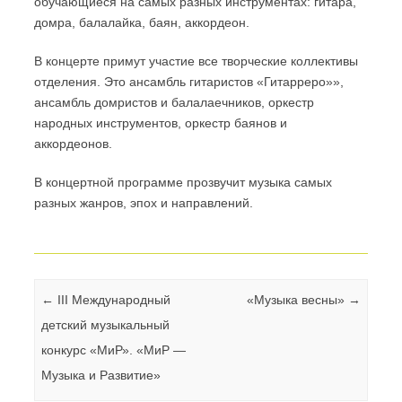
обучающиеся на самых разных инструментах: гитара,
домра, балалайка, баян, аккордеон.
В концерте примут участие все творческие коллективы
отделения. Это ансамбль гитаристов «Гитарреро»»,
ансамбль домристов и балалаечников, оркестр
народных инструментов, оркестр баянов и
аккордеонов.
В концертной программе прозвучит музыка самых
разных жанров, эпох и направлений.
Навигация по записям
←
III Международный
«Музыка весны»
→
детский музыкальный
конкурс «МиР». «МиР —
Музыка и Развитие»