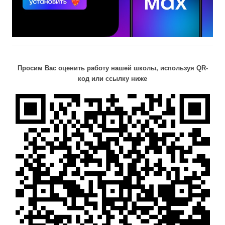
Просим Вас оценить работу нашей школы, используя QR-
код или ссылку ниже