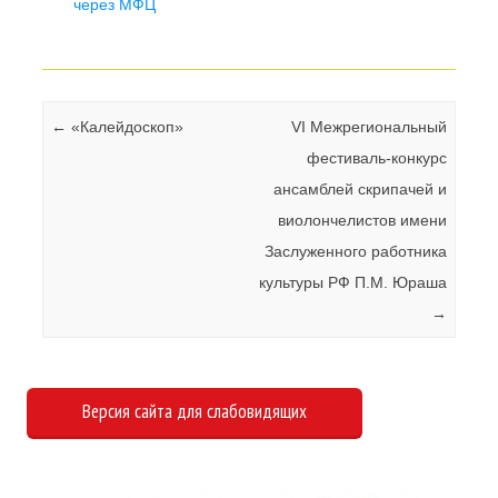
через МФЦ
Навигация по записям
←
«Калейдоскоп»
VI Межрегиональный
фестиваль-конкурс
ансамблей скрипачей и
виолончелистов имени
Заслуженного работника
культуры РФ П.М. Юраша
→
Версия сайта для слабовидящих